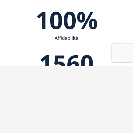
100
%
Affidabilità
1560
Clienti soddisfatti
0
%
Eventi negativi registrati