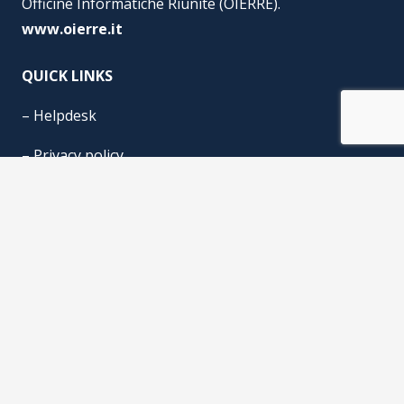
Officine Informatiche Riunite (OIERRE).
www.oierre.it
QUICK LINKS
–
Helpdesk
–
Privacy policy
–
Cookie Policy
© Gariboldi Alberto Group s.r.l. P.IVA n° 07981160158 | Gariboldi
Informatica s.r.l. P.IVA n° 12035390157