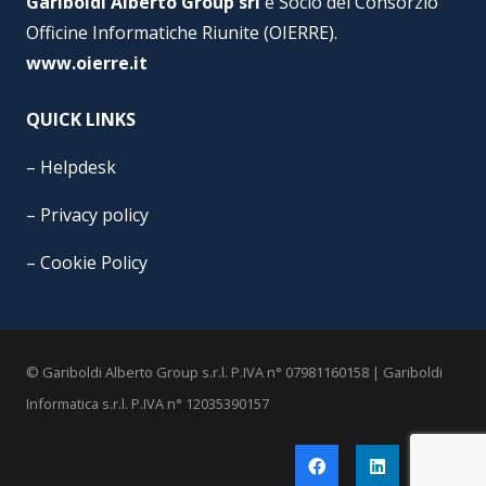
Gariboldi Alberto Group srl
è Socio del Consorzio
Officine Informatiche Riunite (OIERRE).
www.oierre.it
QUICK LINKS
–
Helpdesk
–
Privacy policy
–
Cookie Policy
© Gariboldi Alberto Group s.r.l. P.IVA n° 07981160158 | Gariboldi
Informatica s.r.l. P.IVA n° 12035390157