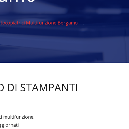
tocopiatrici Multifunzione Bergamo
O DI STAMPANTI
i multifunzione.
ggiornati.