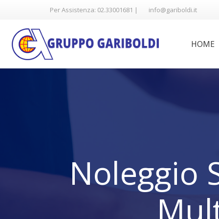
Per Assistenza: 02.33001681 |
info@gariboldi.it
HOME
Noleggio S
Mul