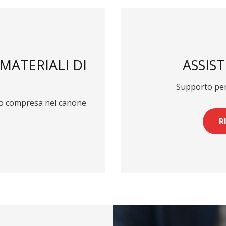
 MATERIALI DI
ASSIS
O
Supporto pers
co compresa nel canone
R