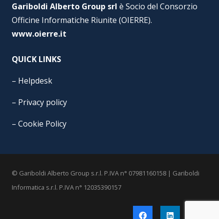
Gariboldi Alberto Group srl
è Socio del Consorzio
Officine Informatiche Riunite (OIERRE).
www.oierre.it
QUICK LINKS
–
Helpdesk
–
Privacy policy
–
Cookie Policy
© Gariboldi Alberto Group s.r.l. P.IVA n° 07981160158 | Gariboldi
Informatica s.r.l. P.IVA n° 12035390157