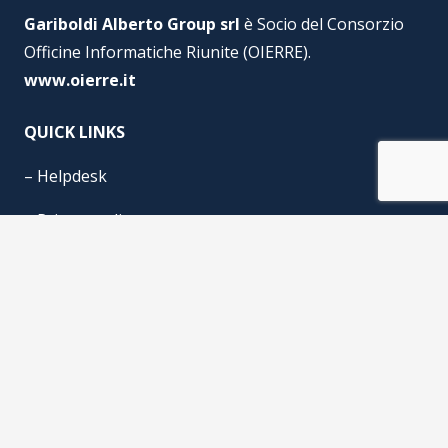
Gariboldi Alberto Group srl
è Socio del Consorzio
Officine Informatiche Riunite (OIERRE).
www.oierre.it
QUICK LINKS
–
Helpdesk
–
Privacy policy
–
Cookie Policy
© Gariboldi Alberto Group s.r.l. P.IVA n° 07981160158 | Gariboldi
Informatica s.r.l. P.IVA n° 12035390157