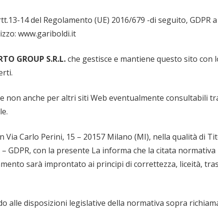
 artt.13-14 del Regolamento (UE) 2016/679 -di seguito, GDPR a
rizzo: www.gariboldi.it
RTO GROUP S.R.L.
che gestisce e mantiene questo sito con l
rti.
 e non anche per altri siti Web eventualmente consultabili tram
le.
 Via Carlo Perini, 15 – 20157 Milano (MI), nella qualità di Ti
9 – GDPR, con la presente La informa che la citata normativa p
mento sarà improntato ai principi di correttezza, liceità, tra
o alle disposizioni legislative della normativa sopra richiamat