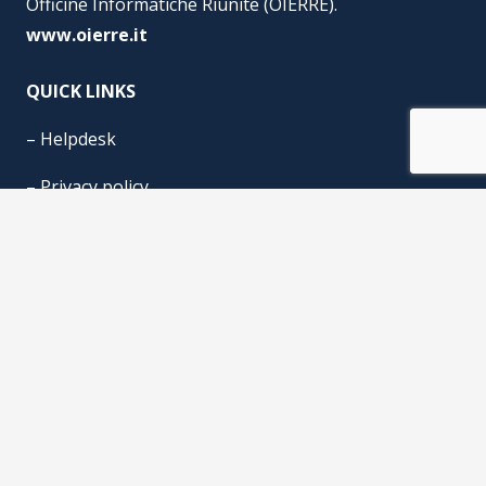
Officine Informatiche Riunite (OIERRE).
www.oierre.it
QUICK LINKS
–
Helpdesk
–
Privacy policy
–
Cookie Policy
© Gariboldi Alberto Group s.r.l. P.IVA n° 07981160158 | Gariboldi
Informatica s.r.l. P.IVA n° 12035390157